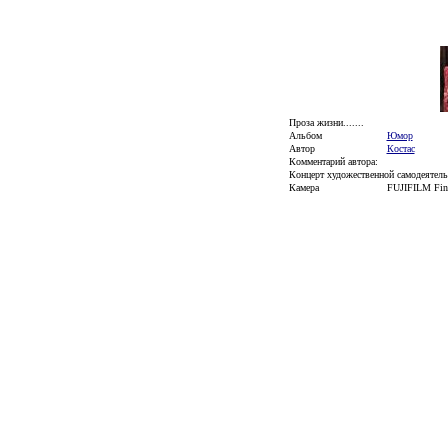
Проза жизни.......
Альбом
Юмор
Автор
Костас
Комментарий автора:
Концерт художественной самодеятельно
Камера
FUJIFILM Fin