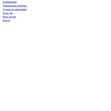
Комментарии
Тематические альбомы
Лучшее по категориям
Фото дня
Фото недели
Форум