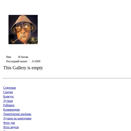
Ник
Я-билан
Последний визит: : ..0-2000
This Gallery is empty
Стартовая
Галерея
Конкурс
Лучшее
Рейтинги
Комментарии
Тематические альбомы
Лучшее по категориям
Фото дня
Фото недели