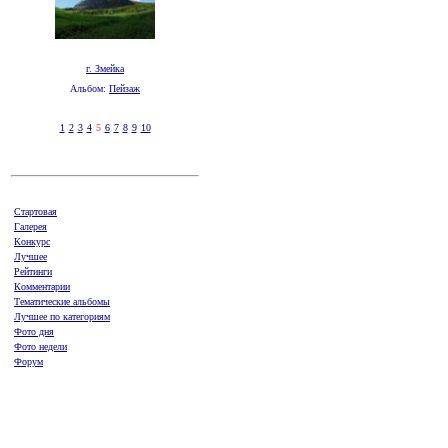
г. Змейка
Альбом:
Пейзаж
1
2
3
4
5
6
7
8
9
10
Стартовая
Галерея
Конкурс
Лучшее
Рейтинги
Комментарии
Тематические альбомы
Лучшее по категориям
Фото дня
Фото недели
Форум