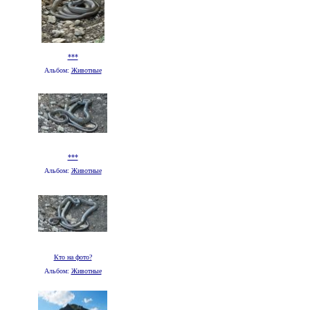
***
Альбом:
Животные
***
Альбом:
Животные
Кто на фото?
Альбом:
Животные