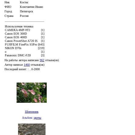
Ник
Костас
ФИО
Константин Ивано
Город
Пятигорск
Страна
Россия
Используемая техника
CAMERA 4MP-9T2
[1]
Canon EOS 300D
[1]
Canon EOS 400D
[1]
Canon PowerShot A720 IS
[1]
FUJIFILM FinePix S5Pro
[643]
NIKON D70s
[219]
o
[1]
Panasonic DMC-FZ8
[3]
На работы автора написано
962
отзывa(ов)
Автор написал
1460
отзывa(ов)
Последний визит: : ..0-2000
Шиповник
Альбом:
цветы