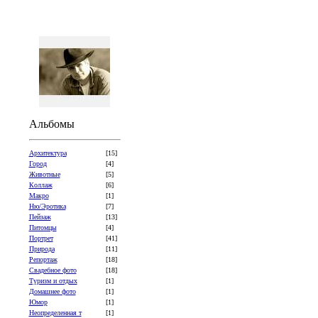
Альбомы
Архитектура
[15]
Город
[4]
Животные
[5]
Коллаж
[6]
Макро
[1]
Ню/Эротика
[7]
Пейзаж
[13]
Питомцы
[4]
Портрет
[41]
Природа
[11]
Репортаж
[18]
Свадебное фото
[18]
Туризм и отдых
[1]
Домашнее фото
[1]
Юмор
[1]
Неопределенная т
[1]