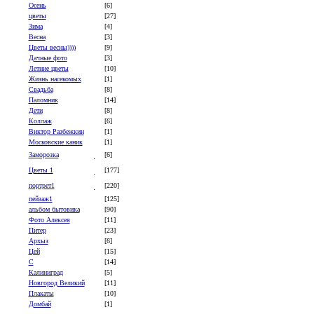
Осень
[6]
цветы
[27]
Зима
[4]
Весна
[3]
Цветы весны))))
[9]
Дачные фото
[3]
Летние цветы
[10]
Жизнь насекомых
[1]
Свадьба
[8]
Паломник
[14]
Дети
[8]
Коллаж
[6]
Виктор Разбежкин
[1]
Московские каник
[1]
Заморозка
[6]
Цветы 1
[177]
портрет1
[220]
пейзаж1
[125]
альбом бытовика
[90]
Фото Алексея
[11]
Питер
[23]
Архыз
[6]
Цей
[15]
C
[14]
Калиниград
[5]
Новгород Великий
[11]
Плакаты
[10]
Домбай
[1]