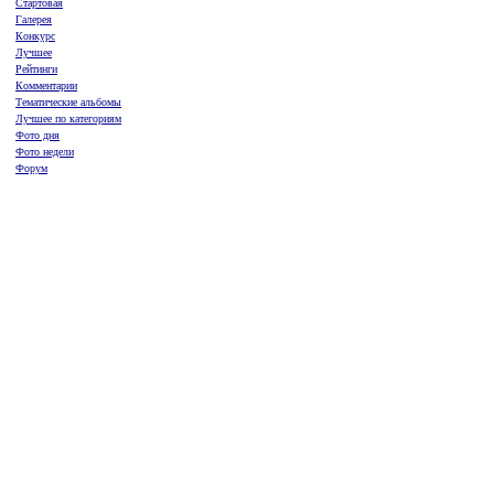
Стартовая
Галерея
Конкурс
Лучшее
Рейтинги
Комментарии
Тематические альбомы
Лучшее по категориям
Фото дня
Фото недели
Форум