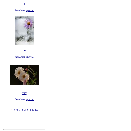
*
Альбом:
цветы
***
Альбом:
цветы
***
Альбом:
цветы
1
2
3
4
5
6
7
8
9
10