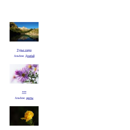
Турье озеро
Альбом:
Домбай
***
Альбом:
цветы