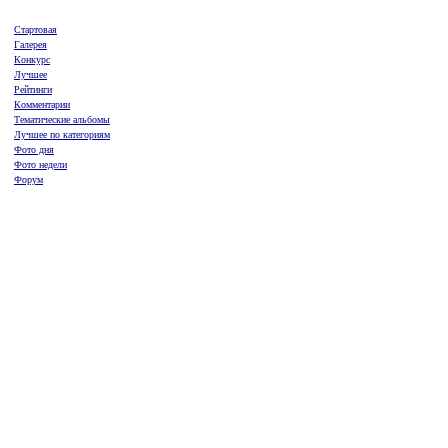
Стартовая
Галерея
Конкурс
Лучшее
Рейтинги
Комментарии
Тематические альбомы
Лучшее по категориям
Фото дня
Фото недели
Форум