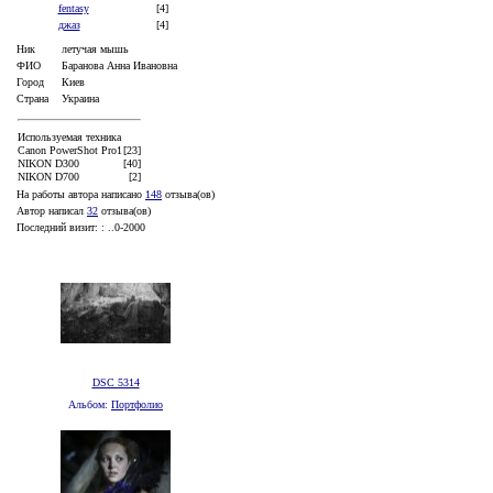
fentasy
[4]
джаз
[4]
Ник
летучая мышь
ФИО
Баранова Анна Ивановна
Город
Киев
Страна
Украина
Используемая техника
Canon PowerShot Pro1
[23]
NIKON D300
[40]
NIKON D700
[2]
На работы автора написано
148
отзывa(ов)
Автор написал
32
отзывa(ов)
Последний визит: : ..0-2000
DSC 5314
Альбом:
Портфолио