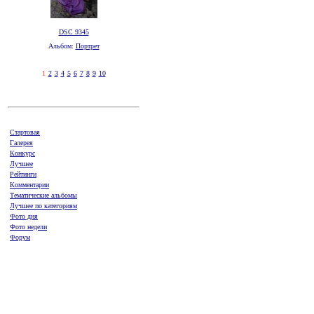
DSC 9345
Альбом:
Портрет
1
2
3
4
5
6
7
8
9
10
Стартовая
Галерея
Конкурс
Лучшее
Рейтинги
Комментарии
Тематические альбомы
Лучшее по категориям
Фото дня
Фото недели
Форум