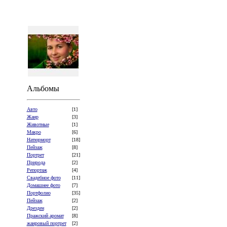
Альбомы
Авто
[1]
Жанр
[3]
Животные
[1]
Макро
[6]
Натюрморт
[18]
Пейзаж
[8]
Портрет
[21]
Природа
[2]
Репортаж
[4]
Свадебное фото
[11]
Домашнее фото
[7]
Портфолио
[35]
Пейзаж
[2]
Дрезден
[2]
Пражский аромат
[8]
жанровый портрет
[2]