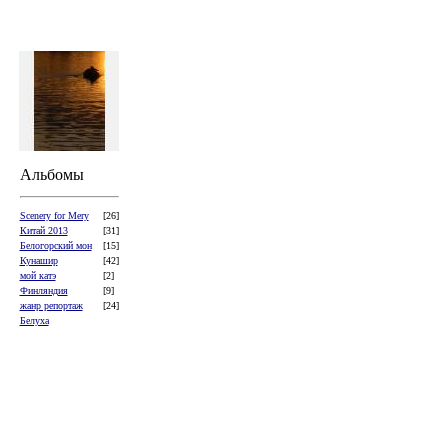
Альбомы
Scenery for Mery
[26]
Китай 2013
[31]
Белогорский мон
[15]
Кунашир
[42]
мой катэ
[2]
Финляндия
[9]
жанр репортаж
[24]
Белуха